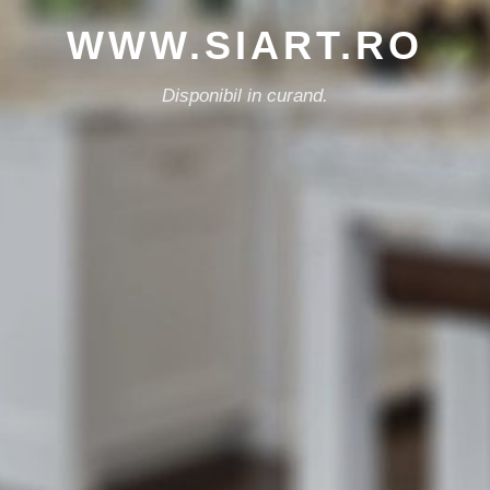
WWW.SIART.RO
Disponibil in curand.