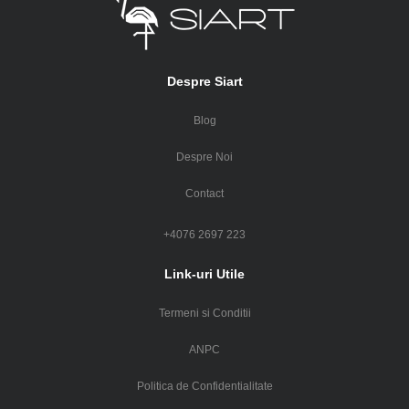
Despre Siart
Blog
Despre Noi
Contact
+4076 2697 223
Link-uri Utile
Termeni si Conditii
ANPC
Politica de Confidentialitate