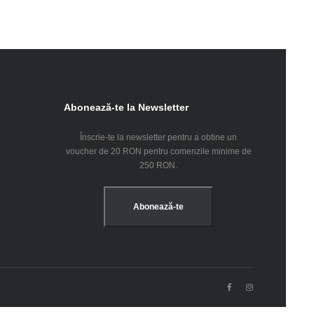
Abonează-te la Newsletter
Înscrie-te la newsletter pentru a obtine un
voucher de 20 RON pentru comenzile minime de
250 RON.
Abonează-te