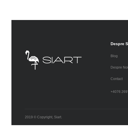
Despre S
Blog
Despre No
Contact
+4076 269
2019 © Copyright, Siart.