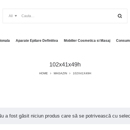
ionala
Aparate Epilare Definitiva
Mobilier Cosmetica si Masaj
Consuma
102x41x49h
HOME
MAGAZIN
102X41X49H
u a fost găsit niciun produs care să se potrivească cu selecț