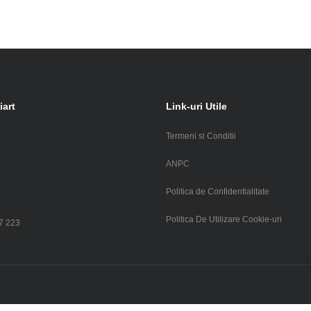
iart
Link-uri Utile
Termeni si Conditii
i
ANPC
Politica de Confidentialitate
Politica De Utilizare Cookie-uri
7 223