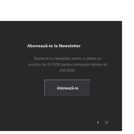
Abonează-te la Newsletter
Înscrie-te la newsletter pentru a obtine un
voucher de 20 RON pentru comenzile minime de
250 RON.
Abonează-te