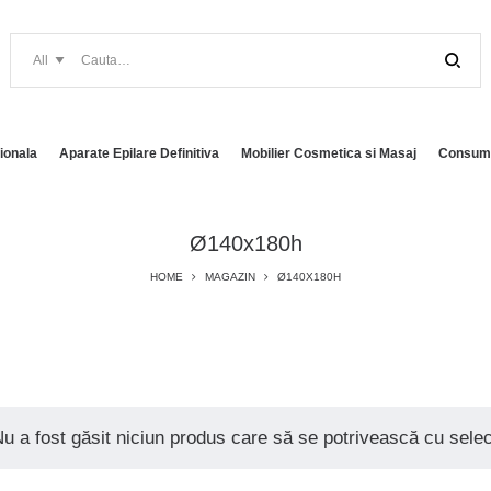
ionala
Aparate Epilare Definitiva
Mobilier Cosmetica si Masaj
Consuma
Ø140x180h
HOME
MAGAZIN
Ø140X180H
u a fost găsit niciun produs care să se potrivească cu selecț