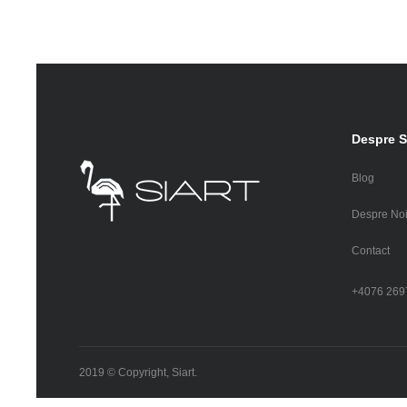
Despre S
Blog
Despre No
Contact
+4076 269
2019 © Copyright, Siart.