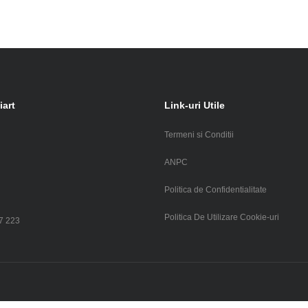
iart
Link-uri Utile
Termeni si Conditii
i
ANPC
Politica de Confidentialitate
Politica De Utilizare Cookie-uri
7 223