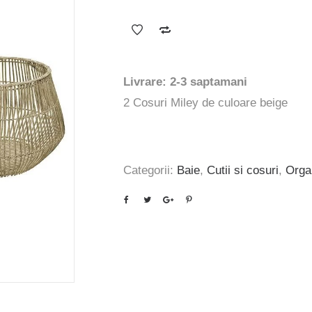
inițial
curent
a
este:
fost:
515 lei.
617 lei.
Livrare: 2-3 saptamani
2 Cosuri Miley de culoare beige
Categorii:
Baie
,
Cutii si cosuri
,
Orga