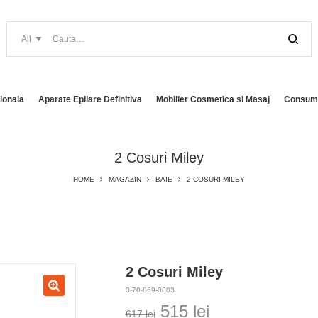
ionala
Aparate Epilare Definitiva
Mobilier Cosmetica si Masaj
Consuma
2 Cosuri Miley
HOME
MAGAZIN
BAIE
2 COSURI MILEY
2 Cosuri Miley
3-70-869-0003
Prețul
Prețul
515
lei
617
lei