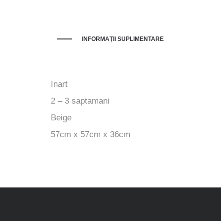
INFORMAȚII SUPLIMENTARE
Inart
2 – 3 saptamani
Beige
57cm x 57cm x 36cm