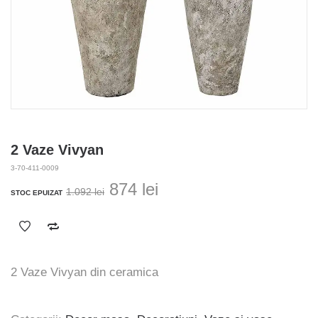
2 Vaze Vivyan
3-70-411-0009
Prețul
Prețul
874
lei
1.092
lei
STOC EPUIZAT
inițial
curent
a
este:
fost:
874 lei.
1.092 lei.
2 Vaze Vivyan din ceramica