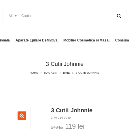
ionala
Aparate Epilare Definitiva
Mobilier Cosmetica si Masaj
Consuma
3 Cutii Johnnie
HOME
MAGAZIN
BAIE
3 CUTII JOHNNIE
3 Cutii Johnnie
3-70-216-0089
Prețul
Prețul
119
lei
148
lei