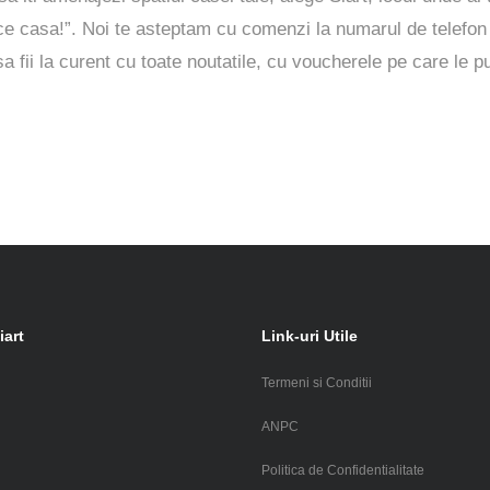
ulce casa!”. Noi te asteptam cu comenzi la numarul de telef
 fii la curent cu toate noutatile, cu voucherele pe care le pu
iart
Link-uri Utile
Termeni si Conditii
i
ANPC
Politica de Confidentialitate