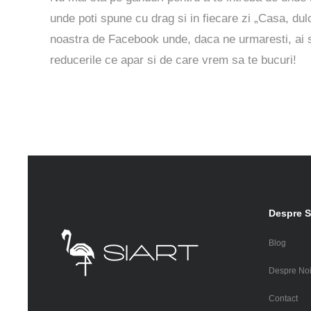
unde poti spune cu drag si in fiecare zi „Casa, d
noastra de
Facebook
unde, daca ne urmaresti, ai sa
reducerile ce apar si de care vrem sa te bucuri!
Despre S
Blog
Despre No
Contact