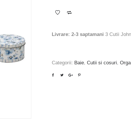
inițial
curent
a
este:
fost:
119 lei.
148 lei.
Livrare: 2-3 saptamani
3 Cutii Johnn
Categorii:
Baie
,
Cutii si cosuri
,
Orga