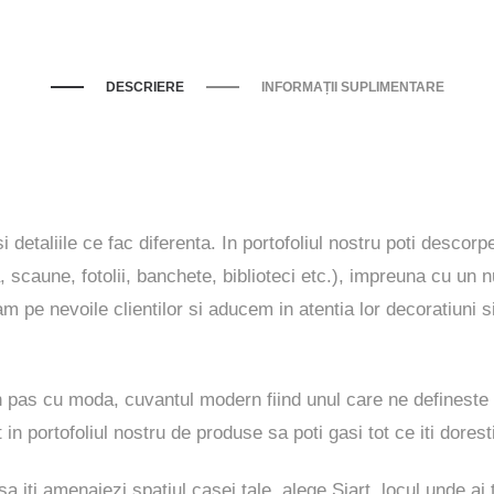
DESCRIERE
INFORMAȚII SUPLIMENTARE
i detaliile ce fac diferenta. In portofoliul nostru poti descor
, scaune, fotolii, banchete, biblioteci etc.), impreuna cu un 
pe nevoile clientilor si aducem in atentia lor decoratiuni s
n pas cu moda, cuvantul modern fiind unul care ne defineste
 in portofoliul nostru de produse sa poti gasi tot ce iti dorest
 iti amenajezi spatiul casei tale, alege Siart, locul unde ai t