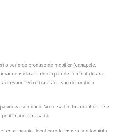
peri o serie de produse de mobilier (canapele,
numar considerabil de corpuri de iluminat (lustre,
i accesorii pentru bucatarie sau decoratiuni
 pasiunea si munca. Vrem sa fim la curent cu ce e
i pentru tine si casa ta.
ot ce ai nevoie, locul care te inspira la o locuinta