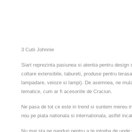
3 Cutii Johnnie
Siart reprezinta pasiunea si atentia pentru design s
coltare extensibile, tabureti, produse pentru terasa
lampadare, veioze si lampi). De asemnea, ne mulam 
tematice, cum ar fi acesoriile de Craciun.
Ne pasa de tot ce este in trend si suntem mereu i
nou pe piata nationala si internationala, astfel incat
Nu mai sta pe ganduri pentru a te intreba de unde sa