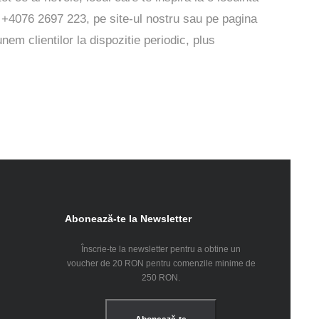
on +4076 2697 223, pe
site-ul
nostru sau pe pagina
nem clientilor la dispozitie periodic, plus
Abonează-te la Newsletter
Înscrie-te la newsletter pentru a obtine un
voucher de 20 RON pentru comenzile minime de
250 RON.