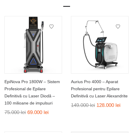
EpiNova Pro 1800W – Sistem
Aurius Pro 4000 – Aparat
Profesional de Epilare
Profesional pentru Epilare
Definitivă cu Laser Diodă –
Definitivă cu Laser Alexandrite
100 milioane de impulsuri
Prețul
Prețu
149.000
lei
128.000
lei
inițial
curen
Prețul
Prețul
75.000
lei
69.000
lei
a
este:
inițial
curent
fost:
128.00
a
este:
149.000 lei.
fost:
69.000 lei.