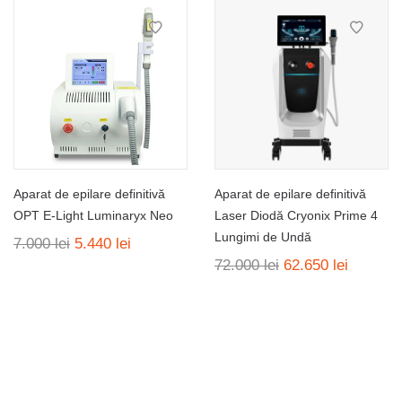
75.000 lei.
Aparat de epilare definitivă
Aparat de epilare definitivă
OPT E-Light Luminaryx Neo
Laser Diodă Cryonix Prime 4
Lungimi de Undă
Prețul
Prețul
7.000
lei
5.440
lei
inițial
curent
Prețul
Prețul
72.000
lei
62.650
lei
a
este:
inițial
curent
fost:
5.440 lei.
a
este:
7.000 lei.
fost:
62.650 l
72.000 lei.