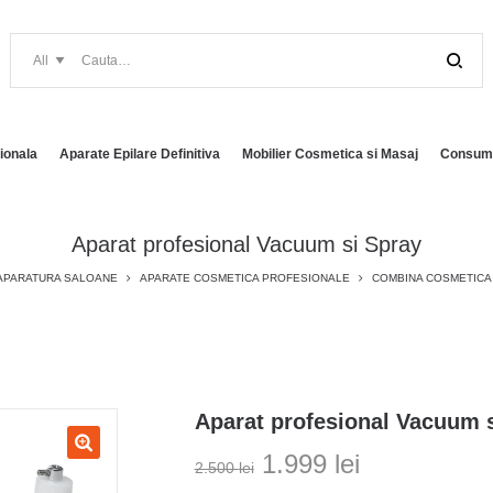
ionala
Aparate Epilare Definitiva
Mobilier Cosmetica si Masaj
Consuma
Aparat profesional Vacuum si Spray
APARATURA SALOANE
APARATE COSMETICA PROFESIONALE
COMBINA COSMETICA
Aparat profesional Vacuum 
Prețul
Prețul
1.999
lei
2.500
lei
inițial
curent