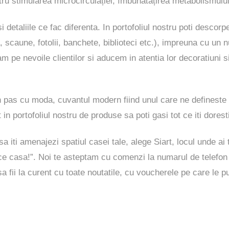
ntru stimularea microcirculației, îmbunătățirea metabolismului p
i detaliile ce fac diferenta. In portofoliul nostru poti descor
, scaune, fotolii, banchete, biblioteci etc.), impreuna cu un 
pe nevoile clientilor si aducem in atentia lor decoratiuni s
n pas cu moda, cuvantul modern fiind unul care ne defineste
 in portofoliul nostru de produse sa poti gasi tot ce iti dorest
 iti amenajezi spatiul casei tale, alege Siart, locul unde ai t
ulce casa!”. Noi te asteptam cu comenzi la numarul de telef
 fii la curent cu toate noutatile, cu voucherele pe care le pu