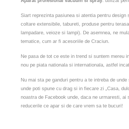
Aparat profesional vacuum si spray
: utilizat pe
Siart reprezinta pasiunea si atentia pentru design s
coltare extensibile, tabureti, produse pentru terasa
lampadare, veioze si lampi). De asemnea, ne mulam 
tematice, cum ar fi acesoriile de Craciun.
Ne pasa de tot ce este in trend si suntem mereu i
nou pe piata nationala si internationala, astfel incat
Nu mai sta pe ganduri pentru a te intreba de unde sa
unde poti spune cu drag si in fiecare zi „Casa, d
noastra de
Facebook
unde, daca ne urmaresti, ai sa
reducerile ce apar si de care vrem sa te bucuri!