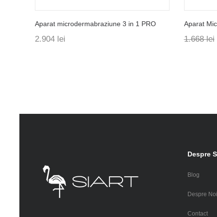
Aparat microdermabraziune 3 in 1 PRO
Aparat Mi
2.904
lei
1.668
lei
Despre S
Blog
Despre No
Contact