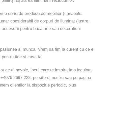
ielii și ușurarea eliminării reziduurilor.
peri o serie de produse de mobilier (canapele,
numar considerabil de corpuri de iluminat (lustre,
i accesorii pentru bucatarie sau decoratiuni
 pasiunea si munca. Vrem sa fim la curent cu ce e
i pentru tine si casa ta.
ot ce ai nevoie, locul care te inspira la o locuinta
on +4076 2697 223, pe
site-ul
nostru sau pe pagina
nem clientilor la dispozitie periodic, plus