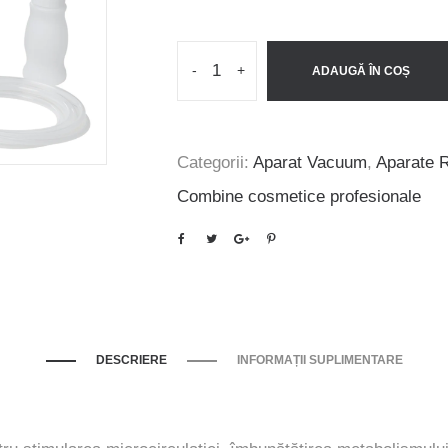
a
este:
fost:
1.999 lei.
2.500 lei.
-
+
ADAUGĂ ÎN COȘ
Categorii:
Aparat Vacuum
,
Aparate 
Combine cosmetice profesionale
DESCRIERE
INFORMAȚII SUPLIMENTARE