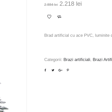
Prețul
Prețul
2.218
lei
2.884
lei
inițial
curent
a
este:
fost:
2.218 lei.
2.884 lei.
Brad artificial cu ace PVC, luminite d
Categorii:
Brazi artificiali
,
Brazi Artif