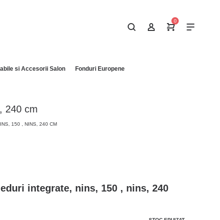
0
bile si Accesorii Salon
Fonduri Europene
ns, 240 cm
NS, 150 , NINS, 240 CM
eduri integrate, nins, 150 , nins, 240
STOC EPUIZAT