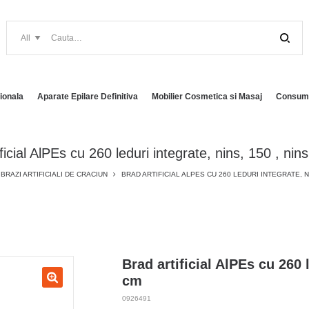
ionala
Aparate Epilare Definitiva
Mobilier Cosmetica si Masaj
Consuma
ficial AlPEs cu 260 leduri integrate, nins, 150 , ni
BRAZI ARTIFICIALI DE CRACIUN
BRAD ARTIFICIAL ALPES CU 260 LEDURI INTEGRATE, NI
Brad artificial AlPEs cu 260 l
cm
0926491