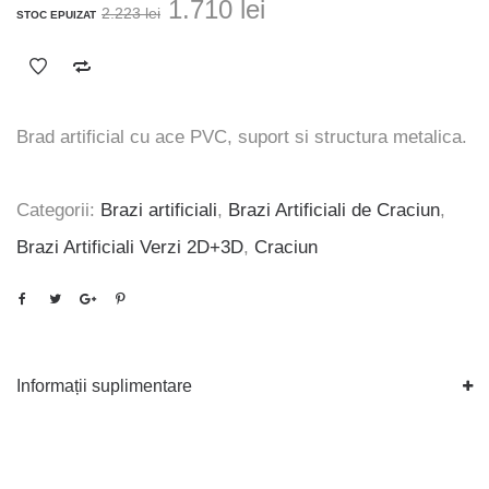
Prețul
Prețul
1.710
lei
2.223
lei
STOC EPUIZAT
inițial
curent
a
este:
fost:
1.710 lei.
2.223 lei.
Brad artificial cu ace PVC, suport si structura metalica.
Categorii:
Brazi artificiali
,
Brazi Artificiali de Craciun
,
Brazi Artificiali Verzi 2D+3D
,
Craciun
Informații suplimentare