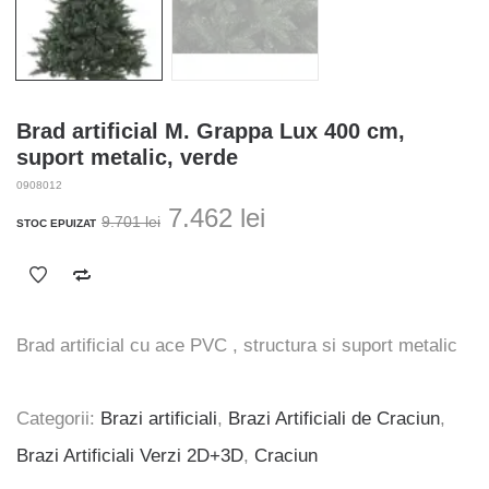
Brad artificial M. Grappa Lux 400 cm,
suport metalic, verde
0908012
Prețul
Prețul
7.462
lei
9.701
lei
STOC EPUIZAT
inițial
curent
a
este:
fost:
7.462 lei.
9.701 lei.
Brad artificial cu ace PVC , structura si suport metalic
Categorii:
Brazi artificiali
,
Brazi Artificiali de Craciun
,
Brazi Artificiali Verzi 2D+3D
,
Craciun