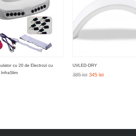
ulator cu 20 de Electrozi cu
UVLED-DRY
– InfraSlim
Prețul
Prețul
385
lei
345
lei
inițial
curent
a
este:
fost:
345 lei.
385 lei.