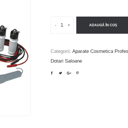
inițial
curent
a
este:
fost:
680 lei.
1.035 lei.
-
+
ADAUGĂ ÎN COȘ
Categorii:
Aparate Cosmetica Profes
Dotari Saloane