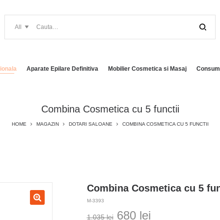
ionala
Aparate Epilare Definitiva
Mobilier Cosmetica si Masaj
Consuma
Combina Cosmetica cu 5 functii
HOME
MAGAZIN
DOTARI SALOANE
COMBINA COSMETICA CU 5 FUNCTII
Combina Cosmetica cu 5 fun
M-3393
Prețul
Prețul
680
lei
1.035
lei