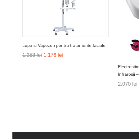
Lupa si Vapozon pentru tratamente faciale
Prețul
Prețul
1.358
lei
1.176
lei
inițial
curent
Electrostim
a
este:
fost:
1.176 lei.
Infrarosii 
1.358 lei.
2.070
lei