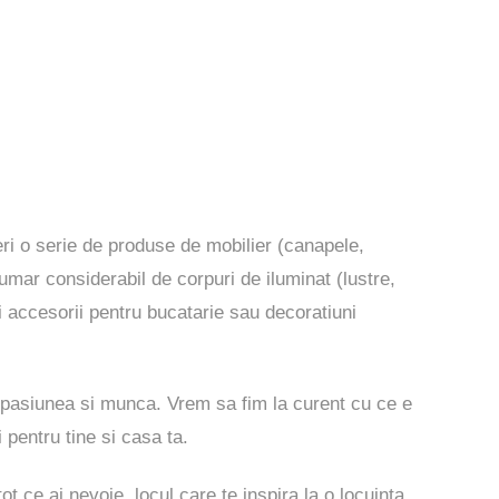
peri o serie de produse de mobilier (canapele,
numar considerabil de corpuri de iluminat (lustre,
i accesorii pentru bucatarie sau decoratiuni
 pasiunea si munca. Vrem sa fim la curent cu ce e
i pentru tine si casa ta.
ot ce ai nevoie, locul care te inspira la o locuinta