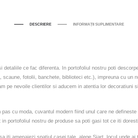
DESCRIERE
INFORMAȚII SUPLIMENTARE
i detaliile ce fac diferenta. In portofoliul nostru poti descor
, scaune, fotolii, banchete, biblioteci etc.), impreuna cu un 
pe nevoile clientilor si aducem in atentia lor decoratiuni s
n pas cu moda, cuvantul modern fiind unul care ne defineste
 in portofoliul nostru de produse sa poti gasi tot ce iti dorest
 iti amenajezi spatiul casei tale, alege Siart, locul unde ai t