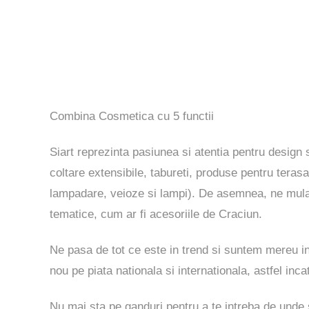
Combina Cosmetica cu 5 functii
Siart reprezinta pasiunea si atentia pentru design s
coltare extensibile, tabureti, produse pentru terasa
lampadare, veioze si lampi). De asemnea, ne mulam 
tematice, cum ar fi acesoriile de Craciun.
Ne pasa de tot ce este in trend si suntem mereu i
nou pe piata nationala si internationala, astfel incat
Nu mai sta pe ganduri pentru a te intreba de unde sa