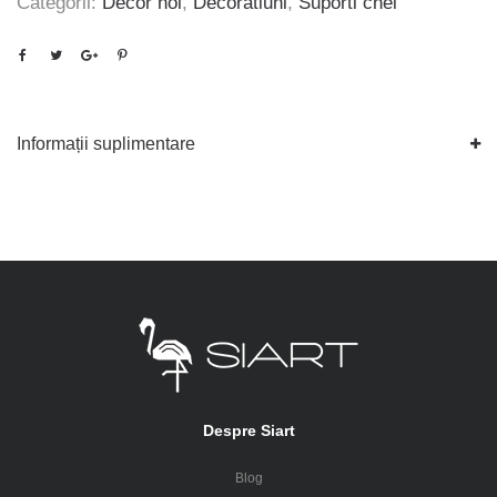
Categorii:
Decor hol
,
Decoratiuni
,
Suporti chei
Informații suplimentare
Despre Siart
Blog