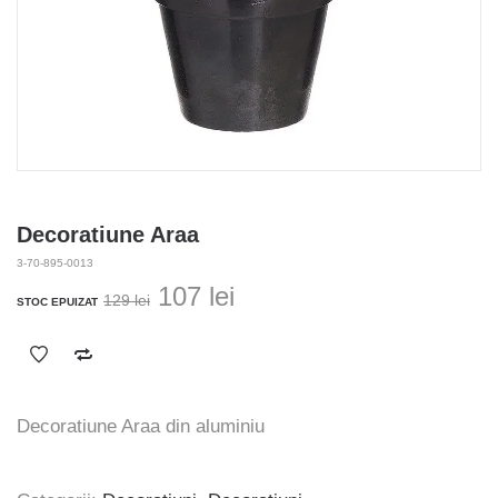
Decoratiune Araa
3-70-895-0013
Prețul
Prețul
107
lei
129
lei
STOC EPUIZAT
inițial
curent
a
este:
fost:
107 lei.
129 lei.
Decoratiune Araa din aluminiu