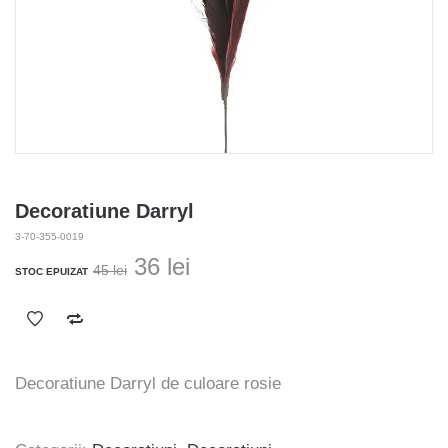
Decoratiune Darryl
3-70-355-0019
Prețul
Prețul
36
lei
45
lei
STOC EPUIZAT
inițial
curent
a
este:
fost:
36 lei.
45 lei.
Decoratiune Darryl de culoare rosie