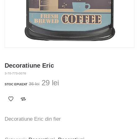
Decoratiune Eric
3-70-773-0076
Prețul
Prețul
29
lei
36
lei
STOC EPUIZAT
inițial
curent
a
este:
fost:
29 lei.
36 lei.
Decoratiune Eric din fier