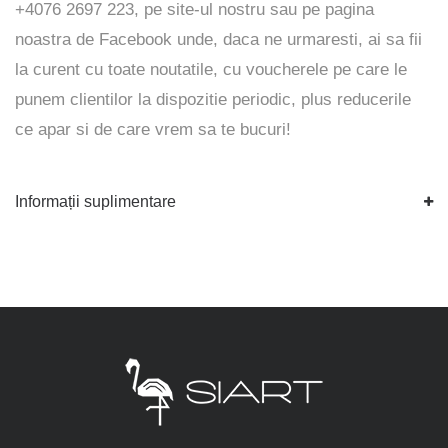
+4076 2697 223, pe
site-ul
nostru sau pe pagina
noastra de
Facebook
unde, daca ne urmaresti, ai sa fii
la curent cu toate noutatile, cu voucherele pe care le
punem clientilor la dispozitie periodic, plus reducerile
ce apar si de care vrem sa te bucuri!
Informații suplimentare