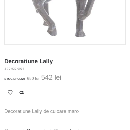
Decoratiune Lally
3-70-932-0097
Prețul
Prețul
542
lei
650
lei
STOC EPUIZAT
inițial
curent
a
este:
fost:
542 lei.
650 lei.
Decoratiune Lally de culoare maro