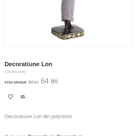
Decoratiune Lon
3-70-301-0030
Prețul
Prețul
64
lei
80
lei
STOC EPUIZAT
inițial
curent
a
este:
fost:
64 lei.
80 lei.
Decoratiune Lon din polyresin