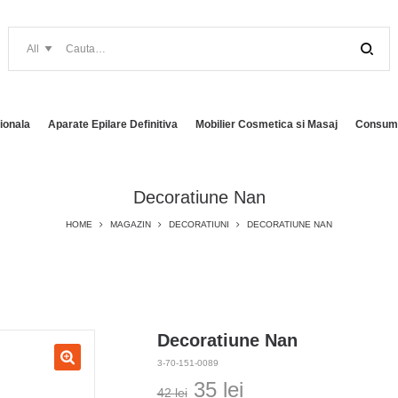
ionala
Aparate Epilare Definitiva
Mobilier Cosmetica si Masaj
Consuma
Decoratiune Nan
HOME
MAGAZIN
DECORATIUNI
DECORATIUNE NAN
Decoratiune Nan
3-70-151-0089
Prețul
Prețul
35
lei
42
lei