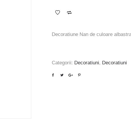
inițial
curent
a
este:
fost:
35 lei.
42 lei.
Decoratiune Nan de culoare albastr
Categorii:
Decoratiuni
,
Decoratiuni