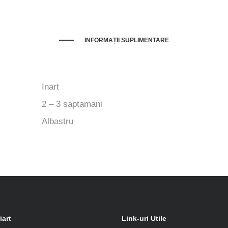
INFORMAȚII SUPLIMENTARE
Inart
2 – 3 saptamani
Albastru
iart
Link-uri Utile