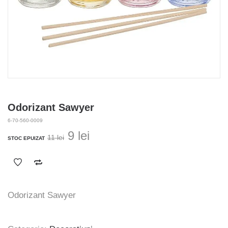
Odorizant Sawyer
6-70-560-0009
Prețul
Prețul
9
lei
11
lei
STOC EPUIZAT
inițial
curent
a
este:
fost:
9 lei.
11 lei.
Odorizant Sawyer