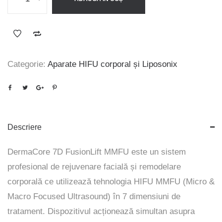
fost:
15.900 lei.
21.900 lei.
Categorie:
Aparate HIFU corporal și Liposonix
Descriere
DermaCore 7D FusionLift MMFU este un sistem
profesional de rejuvenare facială și remodelare
corporală ce utilizează tehnologia HIFU MMFU (Micro &
Macro Focused Ultrasound) în 7 dimensiuni de
tratament. Dispozitivul acționează simultan asupra