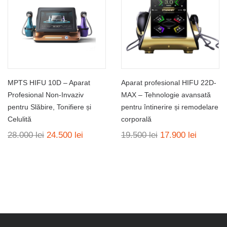
MPTS HIFU 10D – Aparat
Aparat profesional HIFU 22D-
Profesional Non-Invaziv
MAX – Tehnologie avansată
pentru Slăbire, Tonifiere și
pentru întinerire și remodelare
Celulită
corporală
Prețul
Prețul
Prețul
Prețul
28.000
lei
24.500
lei
19.500
lei
17.900
lei
inițial
curent
inițial
curent
a
este:
a
este:
fost:
24.500 lei.
fost:
17.900 l
28.000 lei.
19.500 lei.