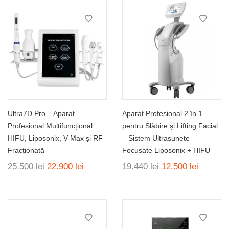
Ultra7D Pro – Aparat
Aparat Profesional 2 în 1
Profesional Multifuncțional
pentru Slăbire și Lifting Facial
HIFU, Liposonix, V-Max și RF
– Sistem Ultrasunete
Fracționată
Focusate Liposonix + HIFU
Prețul
Prețul
Prețul
Prețul
25.500
lei
22.900
lei
19.440
lei
12.500
lei
inițial
curent
inițial
curent
a
este:
a
este:
fost:
22.900 lei.
fost:
12.500 l
25.500 lei.
19.440 lei.