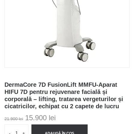
DermaCore 7D FusionLift MMFU-Aparat
HIFU 7D pentru rejuvenare facială și
corporală – lifting, tratarea vergeturilor și
cicatricilor, echipat cu 2 capete de lucru
Prețul
Prețul
15.900
lei
21.900
lei
inițial
curent
a
este:
-
+
ADAUGĂ ÎN COȘ