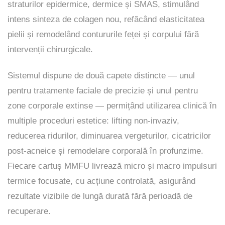
straturilor epidermice, dermice și SMAS, stimulând
intens sinteza de colagen nou, refăcând elasticitatea
pielii și remodelând contururile feței și corpului fără
intervenții chirurgicale.
Sistemul dispune de două capete distincte — unul
pentru tratamente faciale de precizie și unul pentru
zone corporale extinse — permițând utilizarea clinică în
multiple proceduri estetice: lifting non-invaziv,
reducerea ridurilor, diminuarea vergeturilor, cicatricilor
post-acneice și remodelare corporală în profunzime.
Fiecare cartuș MMFU livrează micro și macro impulsuri
termice focusate, cu acțiune controlată, asigurând
rezultate vizibile de lungă durată fără perioadă de
recuperare.