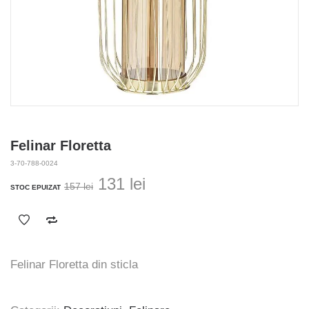
Felinar Floretta
3-70-788-0024
Prețul
Prețul
131
lei
157
lei
STOC EPUIZAT
inițial
curent
a
este:
fost:
131 lei.
157 lei.
Felinar Floretta din sticla