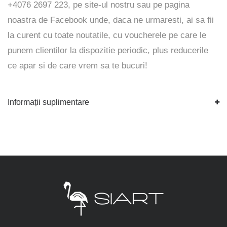
+4076 2697 223, pe
site-ul
nostru sau pe pagina
noastra de
Facebook
unde, daca ne urmaresti, ai sa fii
la curent cu toate noutatile, cu voucherele pe care le
punem clientilor la dispozitie periodic, plus reducerile
ce apar si de care vrem sa te bucuri!
Informații suplimentare