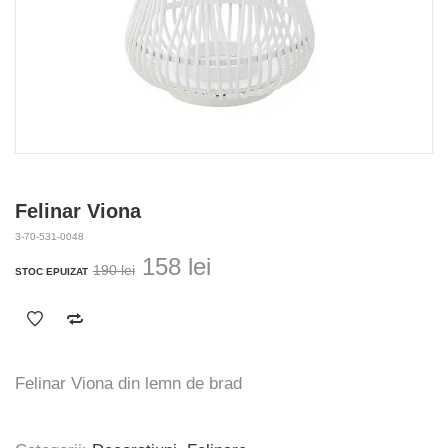
Felinar Viona
3-70-531-0048
Prețul
Prețul
158
lei
190
lei
STOC EPUIZAT
inițial
curent
a
este:
fost:
158 lei.
190 lei.
Felinar Viona din lemn de brad