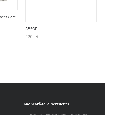
Sweet Care
ABSOR
220
lei
Abonează-te la Newsletter
Înscrie-te la newsletter pentru a obtine un