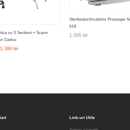
Sterilizator/Incalzitor Prosoape 
618
ica cu 3 Sectiuni + Scaun
1.595
lei
an Cadou
Prețul
Prețul
1.390
lei
inițial
curent
a
este:
fost:
1.390 lei.
1.705 lei.
iart
Link-uri Utile
Termeni si Conditii