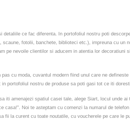
i detaliile ce fac diferenta. In portofoliul nostru poti descor
, scaune, fotolii, banchete, biblioteci etc.), impreuna cu un 
pe nevoile clientilor si aducem in atentia lor decoratiuni s
n pas cu moda, cuvantul modern fiind unul care ne defineste
 in portofoliul nostru de produse sa poti gasi tot ce iti dorest
 iti amenajezi spatiul casei tale, alege Siart, locul unde ai t
ulce casa!”. Noi te asteptam cu comenzi la numarul de telef
 fii la curent cu toate noutatile, cu voucherele pe care le pu