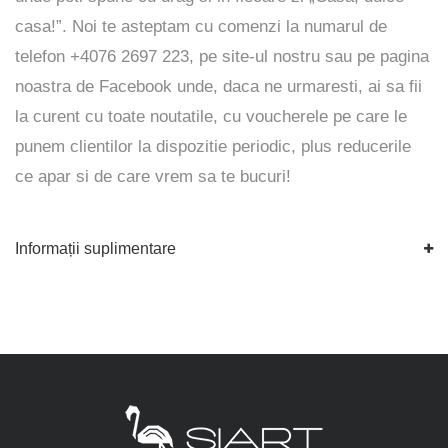
casa!”. Noi te asteptam cu comenzi la numarul de
telefon +4076 2697 223, pe
site-ul
nostru sau pe pagina
noastra de
Facebook
unde, daca ne urmaresti, ai sa fii
la curent cu toate noutatile, cu voucherele pe care le
punem clientilor la dispozitie periodic, plus reducerile
ce apar si de care vrem sa te bucuri!
Informații suplimentare