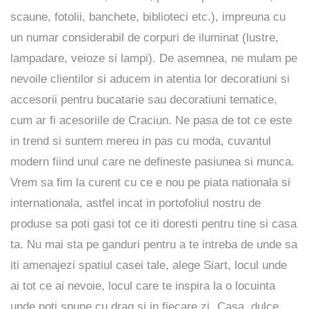
scaune, fotolii, banchete, biblioteci etc.), impreuna cu
un numar considerabil de corpuri de iluminat (lustre,
lampadare, veioze si lampi). De asemnea, ne mulam pe
nevoile clientilor si aducem in atentia lor decoratiuni si
accesorii pentru bucatarie sau decoratiuni tematice,
cum ar fi acesoriile de Craciun. Ne pasa de tot ce este
in trend si suntem mereu in pas cu moda, cuvantul
modern fiind unul care ne defineste pasiunea si munca.
Vrem sa fim la curent cu ce e nou pe piata nationala si
internationala, astfel incat in portofoliul nostru de
produse sa poti gasi tot ce iti doresti pentru tine si casa
ta. Nu mai sta pe ganduri pentru a te intreba de unde sa
iti amenajezi spatiul casei tale, alege Siart, locul unde
ai tot ce ai nevoie, locul care te inspira la o locuinta
unde poti spune cu drag si in fiecare zi „Casa, dulce