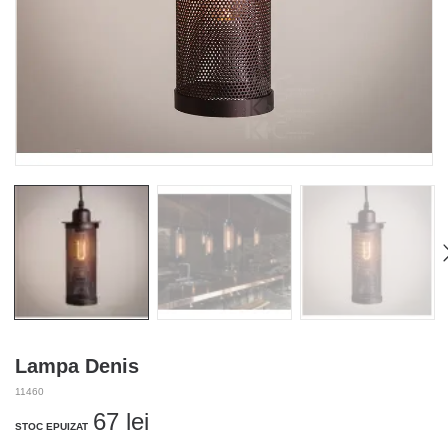
Lampa Denis
11460
67
lei
STOC EPUIZAT