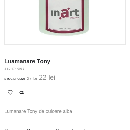
Luamanare Tony
3-80-474-0066
Prețul
Prețul
22
lei
27
lei
STOC EPUIZAT
inițial
curent
a
este:
fost:
22 lei.
27 lei.
Lumanare Tony de culoare alba