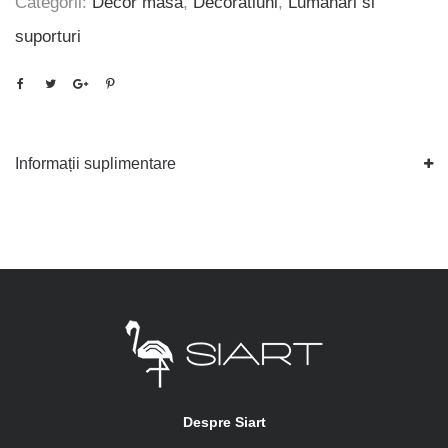
Categorii:
Decor masa
,
Decoratiuni
,
Lumanari si
suporturi
Informații suplimentare
Despre Siart