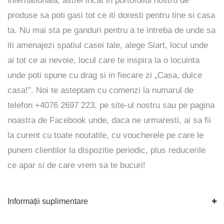
internationala, astfel incat in portofoliul nostru de
produse sa poti gasi tot ce iti doresti pentru tine si casa
ta. Nu mai sta pe ganduri pentru a te intreba de unde sa
iti amenajezi spatiul casei tale, alege Siart, locul unde
ai tot ce ai nevoie, locul care te inspira la o locuinta
unde poti spune cu drag si in fiecare zi „Casa, dulce
casa!”. Noi te asteptam cu comenzi la numarul de
telefon +4076 2697 223, pe
site-ul
nostru sau pe pagina
noastra de
Facebook
unde, daca ne urmaresti, ai sa fii
la curent cu toate noutatile, cu voucherele pe care le
punem clientilor la dispozitie periodic, plus reducerile
ce apar si de care vrem sa te bucuri!
Informații suplimentare