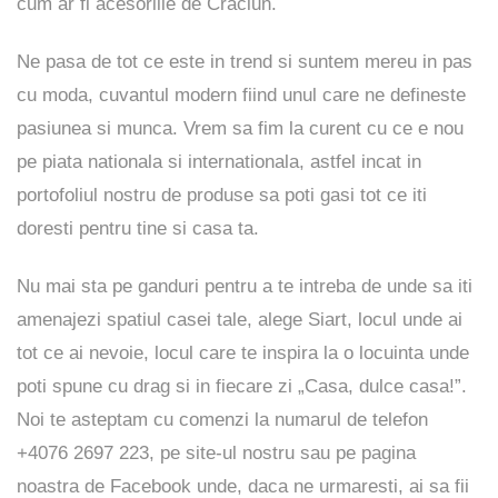
cum ar fi acesoriile de Craciun.
Ne pasa de tot ce este in trend si suntem mereu in pas
cu moda, cuvantul modern fiind unul care ne defineste
pasiunea si munca. Vrem sa fim la curent cu ce e nou
pe piata nationala si internationala, astfel incat in
portofoliul nostru de produse sa poti gasi tot ce iti
doresti pentru tine si casa ta.
Nu mai sta pe ganduri pentru a te intreba de unde sa iti
amenajezi spatiul casei tale, alege Siart, locul unde ai
tot ce ai nevoie, locul care te inspira la o locuinta unde
poti spune cu drag si in fiecare zi „Casa, dulce casa!”.
Noi te asteptam cu comenzi la numarul de telefon
+4076 2697 223, pe
site-ul
nostru sau pe pagina
noastra de
Facebook
unde, daca ne urmaresti, ai sa fii