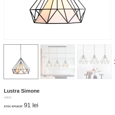
Lustra Simone
10822
91
lei
STOC EPUIZAT