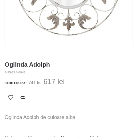
Oglinda Adolph
3-95-294-0041
Prețul
Prețul
617
lei
741
lei
STOC EPUIZAT
inițial
curent
a
este:
fost:
617 lei.
741 lei.
Oglinda Adolph de culoare alba