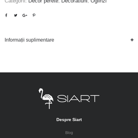
Categorii:
Decor perete
,
Decoratiuni
,
Oglinzi
Informații suplimentare
Despre Siart
Blog