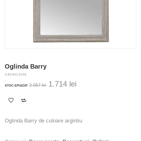
Oglinda Barry
3-95-641-0156
Prețul
Prețul
1.714
lei
2.057
lei
STOC EPUIZAT
inițial
curent
a
este:
fost:
1.714 lei.
2.057 lei.
Oglinda Barry de culoare argintiu