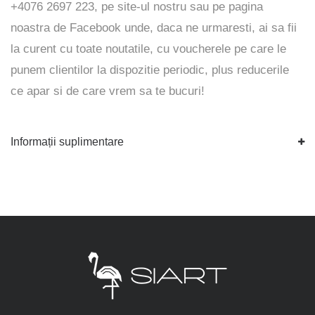
+4076 2697 223, pe
site-ul
nostru sau pe pagina
noastra de
Facebook
unde, daca ne urmaresti, ai sa fii
la curent cu toate noutatile, cu voucherele pe care le
punem clientilor la dispozitie periodic, plus reducerile
ce apar si de care vrem sa te bucuri!
Informații suplimentare