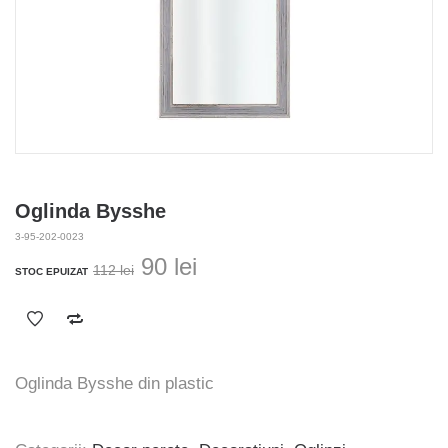
Oglinda Bysshe
3-95-202-0023
Prețul
Prețul
90
lei
112
lei
STOC EPUIZAT
inițial
curent
a
este:
fost:
90 lei.
112 lei.
Oglinda Bysshe din plastic