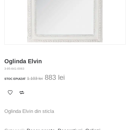
Oglinda Elvin
3-95-641-0063
Prețul
Prețul
883
lei
1.103
lei
STOC EPUIZAT
inițial
curent
a
este:
fost:
883 lei.
1.103 lei.
Oglinda Elvin din sticla