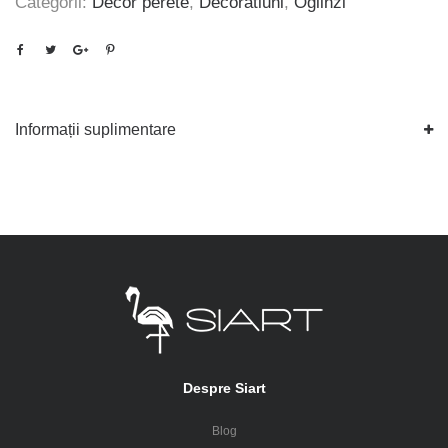
Categorii:
Decor perete
,
Decoratiuni
,
Oglinzi
Informații suplimentare
Despre Siart
Blog