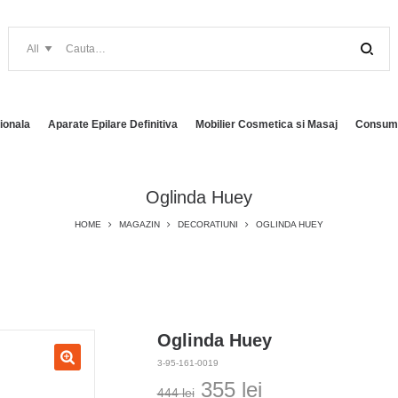
ionala
Aparate Epilare Definitiva
Mobilier Cosmetica si Masaj
Consuma
Oglinda Huey
HOME
MAGAZIN
DECORATIUNI
OGLINDA HUEY
Oglinda Huey
3-95-161-0019
Prețul
Prețul
355
lei
444
lei