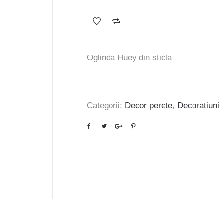
inițial
curent
a
este:
fost:
355 lei.
444 lei.
Oglinda Huey din sticla
Categorii:
Decor perete
,
Decoratiuni