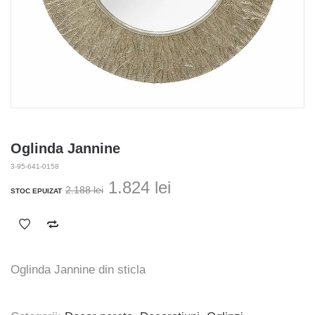
Oglinda Jannine
3-95-641-0158
Prețul
Prețul
1.824
lei
2.188
lei
STOC EPUIZAT
inițial
curent
a
este:
fost:
1.824 lei.
2.188 lei.
Oglinda Jannine din sticla