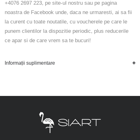
+4076 2697 223, pe
site-ul
nostru sau pe pagina
noastra de
Facebook
unde, daca ne urmaresti, ai sa fii
la curent cu toate noutatile, cu voucherele pe care le
punem clientilor la dispozitie periodic, plus reducerile
ce apar si de care vrem sa te bucuri!
Informații suplimentare