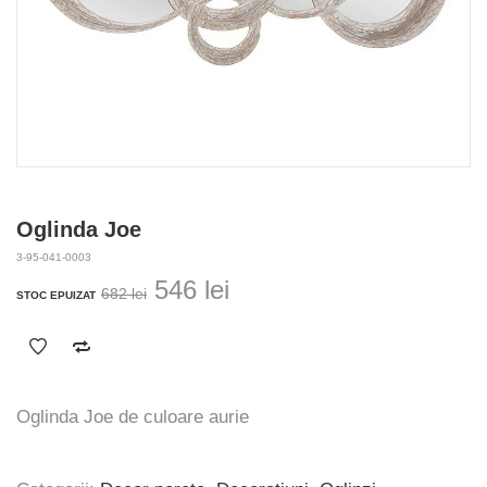
Oglinda Joe
3-95-041-0003
Prețul
Prețul
546
lei
682
lei
STOC EPUIZAT
inițial
curent
a
este:
fost:
546 lei.
682 lei.
Oglinda Joe de culoare aurie