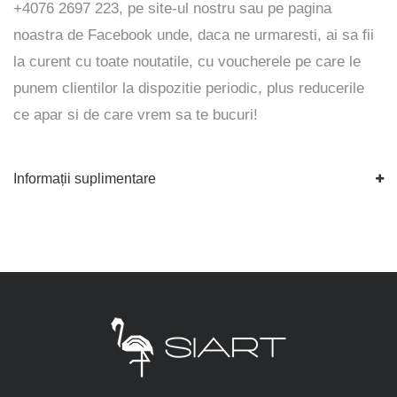
+4076 2697 223, pe
site-ul
nostru sau pe pagina
noastra de
Facebook
unde, daca ne urmaresti, ai sa fii
la curent cu toate noutatile, cu voucherele pe care le
punem clientilor la dispozitie periodic, plus reducerile
ce apar si de care vrem sa te bucuri!
Informații suplimentare