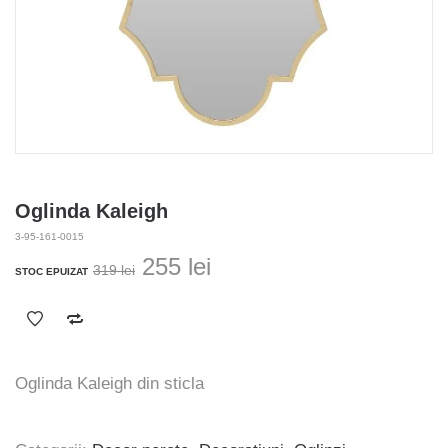
Oglinda Kaleigh
3-95-161-0015
Prețul
Prețul
255
lei
319
lei
STOC EPUIZAT
inițial
curent
a
este:
fost:
255 lei.
319 lei.
Oglinda Kaleigh din sticla