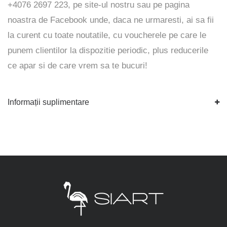
+4076 2697 223, pe
site-ul
nostru sau pe pagina
noastra de
Facebook
unde, daca ne urmaresti, ai sa fii
la curent cu toate noutatile, cu voucherele pe care le
punem clientilor la dispozitie periodic, plus reducerile
ce apar si de care vrem sa te bucuri!
Informații suplimentare