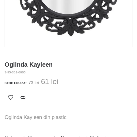
Oglinda Kayleen
3-95-361-0005
Prețul
Prețul
61
lei
73
lei
STOC EPUIZAT
inițial
curent
a
este:
fost:
61 lei.
73 lei.
Oglinda Kayleen din plastic