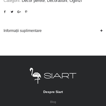
Categorii:
Decor perete
,
Decoratiuni
,
Oglinzi
Informații suplimentare
Despre Siart
Blog