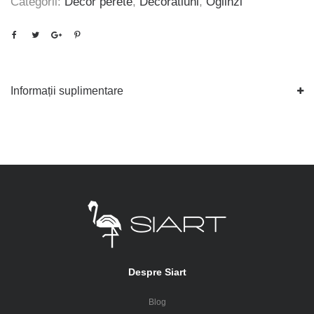
Categorii:
Decor perete
,
Decoratiuni
,
Oglinzi
Informații suplimentare
Despre Siart
Blog