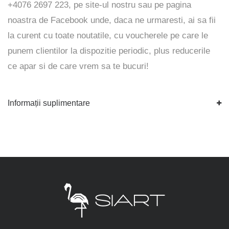
+4076 2697 223, pe
site-ul
nostru sau pe pagina
noastra de
Facebook
unde, daca ne urmaresti, ai sa fii
la curent cu toate noutatile, cu voucherele pe care le
punem clientilor la dispozitie periodic, plus reducerile
ce apar si de care vrem sa te bucuri!
Informații suplimentare