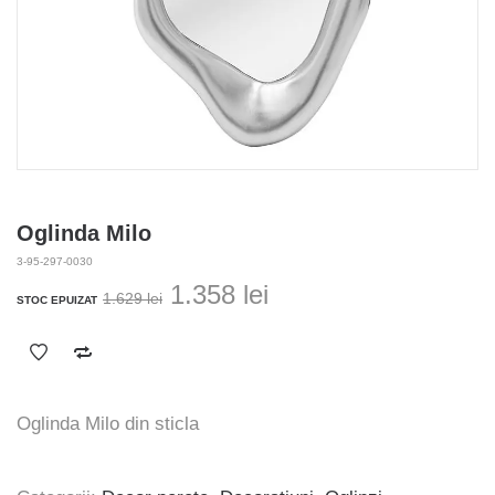
Oglinda Milo
3-95-297-0030
Prețul
Prețul
1.358
lei
1.629
lei
STOC EPUIZAT
inițial
curent
a
este:
fost:
1.358 lei.
1.629 lei.
Oglinda Milo din sticla