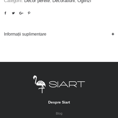
Categorii:
Decor perete
,
Decoratiuni
,
Oglinzi
Informații suplimentare
Despre Siart
Blog