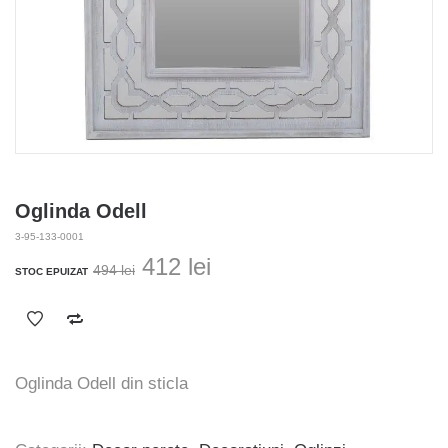
Oglinda Odell
3-95-133-0001
Prețul
Prețul
412
lei
494
lei
STOC EPUIZAT
inițial
curent
a
este:
fost:
412 lei.
494 lei.
Oglinda Odell din sticla