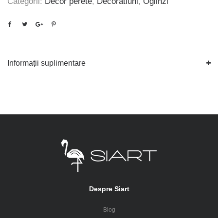
Categorii:
Decor perete
,
Decoratiuni
,
Oglinzi
Informații suplimentare
Despre Siart
Blog