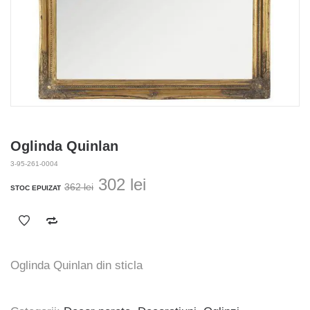
Oglinda Quinlan
3-95-261-0004
Prețul
Prețul
302
lei
362
lei
STOC EPUIZAT
inițial
curent
a
este:
fost:
302 lei.
362 lei.
Oglinda Quinlan din sticla