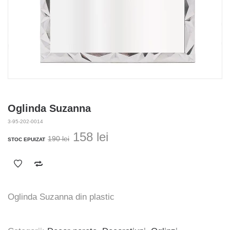
Oglinda Suzanna
3-95-202-0014
Prețul
Prețul
158
lei
190
lei
STOC EPUIZAT
inițial
curent
a
este:
fost:
158 lei.
190 lei.
Oglinda Suzanna din plastic