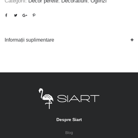
Categorii:
Decor perete
,
Decoratiuni
,
Oglinzi
Informații suplimentare
Despre Siart
Blog