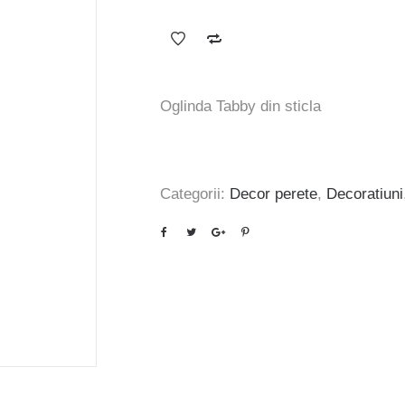
inițial
curent
a
este:
fost:
343 lei.
412 lei.
Oglinda Tabby din sticla
Categorii:
Decor perete
,
Decoratiuni