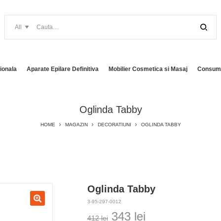
ionala
Aparate Epilare Definitiva
Mobilier Cosmetica si Masaj
Consuma
Oglinda Tabby
HOME
MAGAZIN
DECORATIUNI
OGLINDA TABBY
Oglinda Tabby
3-95-297-0012
Prețul
Prețul
343
lei
412
lei