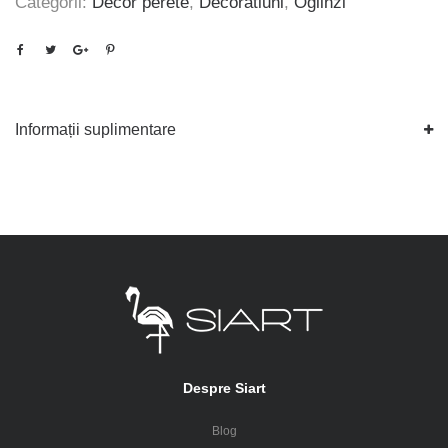
Categorii:
Decor perete
,
Decoratiuni
,
Oglinzi
Informații suplimentare
Despre Siart
Blog