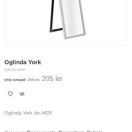
Oglinda York
3-95-202-0028
Prețul
Prețul
205
lei
256
lei
STOC EPUIZAT
inițial
curent
a
este:
fost:
205 lei.
256 lei.
Oglinda York din MDF