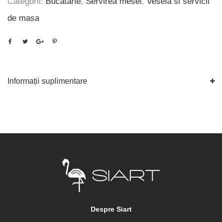
Categorii:
Bucatarie
,
Servirea mesei
,
Vesela si servicii
de masa
Informații suplimentare
Despre Siart