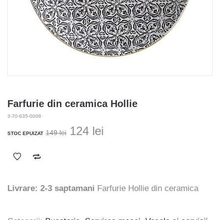
Farfurie din ceramica Hollie
3-70-635-0008
Prețul
Prețul
124
lei
149
lei
STOC EPUIZAT
inițial
curent
a
este:
fost:
124 lei.
149 lei.
Livrare: 2-3 saptamani
Farfurie Hollie din ceramica