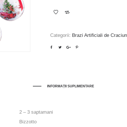
inițial
curent
a
este:
fost:
139 lei.
181 lei.
Categorii:
Brazi Artificiali de Craciun
INFORMAȚII SUPLIMENTARE
2 – 3 saptamani
Bizzotto