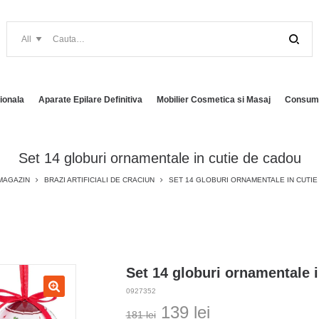
ionala
Aparate Epilare Definitiva
Mobilier Cosmetica si Masaj
Consuma
Set 14 globuri ornamentale in cutie de cadou
MAGAZIN
BRAZI ARTIFICIALI DE CRACIUN
SET 14 GLOBURI ORNAMENTALE IN CUTIE
Set 14 globuri ornamentale 
0927352
Prețul
Prețul
139
lei
181
lei