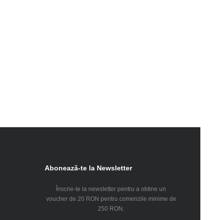
Abonează-te la Newsletter
Înscrie-te la newsletter pentru a obtine un
voucher de 20 RON pentru comenzile minime de
250 RON.