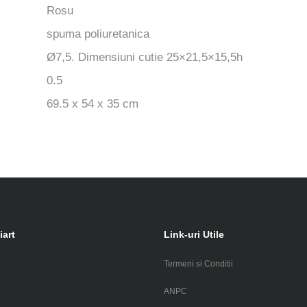
Rosu
spuma poliuretanica
Ø7,5. Dimensiuni cutie 25×21,5×15,5h
0.5
69.5 x 54 x 35 cm
iart
Link-uri Utile
Termeni si Conditii
i
ANPC