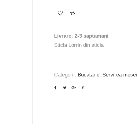
inițial
curent
a
este:
fost:
84 lei.
105 lei.
Livrare: 2-3 saptamani
Sticla Lorrin din sticla
Categorii:
Bucatarie
,
Servirea mesei