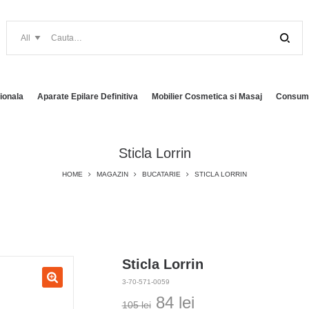
ionala
Aparate Epilare Definitiva
Mobilier Cosmetica si Masaj
Consuma
Sticla Lorrin
HOME
MAGAZIN
BUCATARIE
STICLA LORRIN
Sticla Lorrin
3-70-571-0059
Prețul
Prețul
84
lei
105
lei