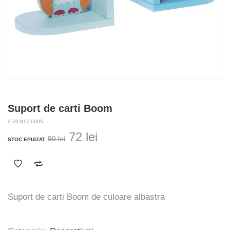
Suport de carti Boom
3-70-817-0005
Prețul
Prețul
72
lei
90
lei
STOC EPUIZAT
inițial
curent
a
este:
fost:
72 lei.
90 lei.
Suport de carti Boom de culoare albastra